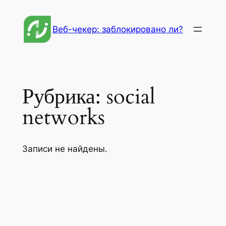
Перейти
к
Веб-чекер: заблокировано ли?
содержимому
Рубрика:
social
networks
Записи не найдены.