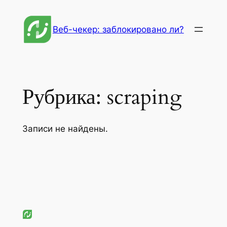
Перейти
к
Веб-чекер: заблокировано ли?
содержимому
Рубрика:
scraping
Записи не найдены.